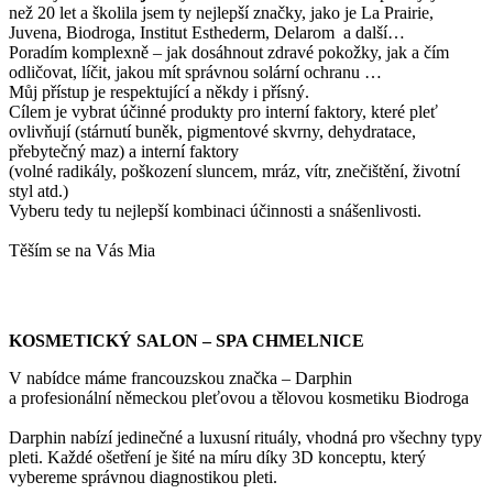
než 20 let a školila jsem ty nejlepší značky, jako je La Prairie,
Juvena, Biodroga, Institut Esthederm, Delarom a další…
Poradím komplexně – jak dosáhnout zdravé pokožky, jak a čím
odličovat, líčit, jakou mít správnou solární ochranu …
Můj přístup je respektující a někdy i přísný.
Cílem je vybrat účinné produkty pro interní faktory, které pleť
ovlivňují (stárnutí buněk, pigmentové skvrny, dehydratace,
přebytečný maz) a interní faktory
(volné radikály, poškození sluncem, mráz, vítr, znečištění, životní
styl atd.)
Vyberu tedy tu nejlepší kombinaci účinnosti a snášenlivosti.
Těším se na Vás Mia
KOSMETICKÝ SALON – SPA CHMELNICE
V nabídce máme francouzskou značka – Darphin
a profesionální německou pleťovou a tělovou kosmetiku Biodroga
Darphin nabízí jedinečné a luxusní rituály, vhodná pro všechny typy
pleti. Každé ošetření je šité na míru díky 3D konceptu, který
vybereme správnou diagnostikou pleti.