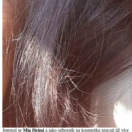
Jmenuji se
Mi
a Hejná
a jako odborník na kosmetiku pracuji již více