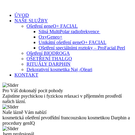
Skip
to
ÚVOD
content
NAŠE SLUŽBY
Ošetření geneO+ FACIAL
Silná MultiPolar radiofrekvence
OxyGeneo+
Unikátní ošetření geneO+ FACIAL
Ošetření speciálními roztoky – ProFacial Peel
Ošetření BIODROGA
OŠETŘENÍ THALGO
RITUÁLY DARPHIN
Dekorativní kosmetika Naj -Oleari
KONTAKT
Pro Váš dokonalý pocit pohody
Zajistíme psychickou i fyzickou relaxaci v příjemném prostředí
našich lázní.
Naše lázně Vám nabízí
kosmetická ošetření prvotřídní francouzskou kosmetikou Darphin a
procedury genIQ
Jsem profesionál