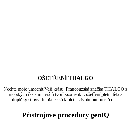
OŠETŘENÍ THALGO
Nechte moře umocnit Vaši krásu. Francouzská značka THALGO z
mořských řas a minerálů tvoří kosmetiku, ošetření pleti i těla a
doplňky stravy. Je přátelská k pleti i životnímu prostředí....
Přístrojové procedury genIQ