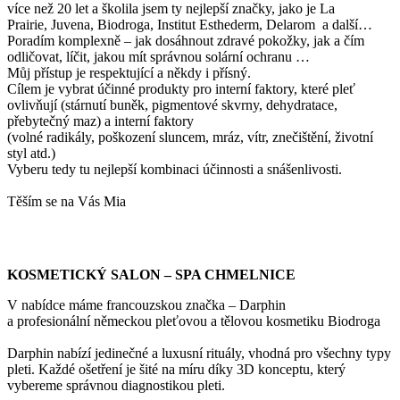
více než 20 let a školila jsem ty nejlepší značky, jako je La
Prairie, Juvena, Biodroga, Institut Esthederm, Delarom a další…
Poradím komplexně – jak dosáhnout zdravé pokožky, jak a čím
odličovat, líčit, jakou mít správnou solární ochranu …
Můj přístup je respektující a někdy i přísný.
Cílem je vybrat účinné produkty pro interní faktory, které pleť
ovlivňují (stárnutí buněk, pigmentové skvrny, dehydratace,
přebytečný maz) a interní faktory
(volné radikály, poškození sluncem, mráz, vítr, znečištění, životní
styl atd.)
Vyberu tedy tu nejlepší kombinaci účinnosti a snášenlivosti.
Těším se na Vás Mia
KOSMETICKÝ SALON – SPA CHMELNICE
V nabídce máme francouzskou značka – Darphin
a profesionální německou pleťovou a tělovou kosmetiku Biodroga
Darphin nabízí jedinečné a luxusní rituály, vhodná pro všechny typy
pleti. Každé ošetření je šité na míru díky 3D konceptu, který
vybereme správnou diagnostikou pleti.