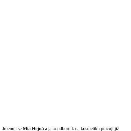
Jmenuji se
Mi
a Hejná
a jako odborník na kosmetiku pracuji již