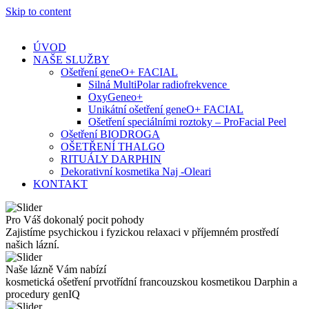
Skip to content
ÚVOD
NAŠE SLUŽBY
Ošetření geneO+ FACIAL
Silná MultiPolar radiofrekvence
OxyGeneo+
Unikátní ošetření geneO+ FACIAL
Ošetření speciálními roztoky – ProFacial Peel
Ošetření BIODROGA
OŠETŘENÍ THALGO
RITUÁLY DARPHIN
Dekorativní kosmetika Naj -Oleari
KONTAKT
Pro Váš dokonalý pocit pohody
Zajistíme psychickou i fyzickou relaxaci v příjemném prostředí
našich lázní.
Naše lázně Vám nabízí
kosmetická ošetření prvotřídní francouzskou kosmetikou Darphin a
procedury genIQ