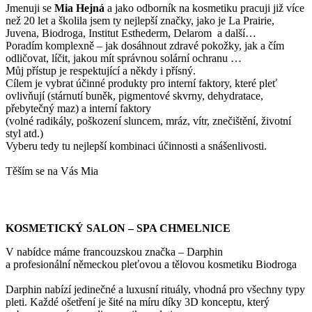
Jmenuji se
Mi
a Hejná
a jako odborník na kosmetiku pracuji již více
než 20 let a školila jsem ty nejlepší značky, jako je La Prairie,
Juvena, Biodroga, Institut Esthederm, Delarom a další…
Poradím komplexně – jak dosáhnout zdravé pokožky, jak a čím
odličovat, líčit, jakou mít správnou solární ochranu …
Můj přístup je respektující a někdy i přísný.
Cílem je vybrat účinné produkty pro interní faktory, které pleť
ovlivňují (stárnutí buněk, pigmentové skvrny, dehydratace,
přebytečný maz) a interní faktory
(volné radikály, poškození sluncem, mráz, vítr, znečištění, životní
styl atd.)
Vyberu tedy tu nejlepší kombinaci účinnosti a snášenlivosti.
Těším se na Vás Mia
KOSMETICKÝ SALON – SPA CHMELNICE
V nabídce máme francouzskou značka – Darphin
a profesionální německou pleťovou a tělovou kosmetiku Biodroga
Darphin nabízí jedinečné a luxusní rituály, vhodná pro všechny typy
pleti. Každé ošetření je šité na míru díky 3D konceptu, který