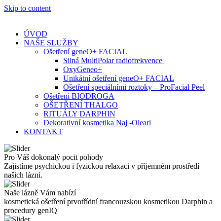
Skip to content
ÚVOD
NAŠE SLUŽBY
Ošetření geneO+ FACIAL
Silná MultiPolar radiofrekvence
OxyGeneo+
Unikátní ošetření geneO+ FACIAL
Ošetření speciálními roztoky – ProFacial Peel
Ošetření BIODROGA
OŠETŘENÍ THALGO
RITUÁLY DARPHIN
Dekorativní kosmetika Naj -Oleari
KONTAKT
Pro Váš dokonalý pocit pohody
Zajistíme psychickou i fyzickou relaxaci v příjemném prostředí
našich lázní.
Naše lázně Vám nabízí
kosmetická ošetření prvotřídní francouzskou kosmetikou Darphin a
procedury genIQ