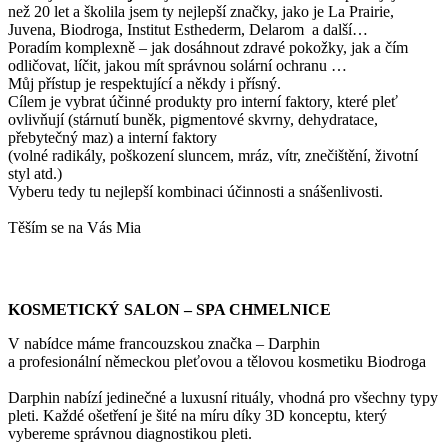
než 20 let a školila jsem ty nejlepší značky, jako je La Prairie,
Juvena, Biodroga, Institut Esthederm, Delarom a další…
Poradím komplexně – jak dosáhnout zdravé pokožky, jak a čím
odličovat, líčit, jakou mít správnou solární ochranu …
Můj přístup je respektující a někdy i přísný.
Cílem je vybrat účinné produkty pro interní faktory, které pleť
ovlivňují (stárnutí buněk, pigmentové skvrny, dehydratace,
přebytečný maz) a interní faktory
(volné radikály, poškození sluncem, mráz, vítr, znečištění, životní
styl atd.)
Vyberu tedy tu nejlepší kombinaci účinnosti a snášenlivosti.
Těším se na Vás Mia
KOSMETICKÝ SALON – SPA CHMELNICE
V nabídce máme francouzskou značka – Darphin
a profesionální německou pleťovou a tělovou kosmetiku Biodroga
Darphin nabízí jedinečné a luxusní rituály, vhodná pro všechny typy
pleti. Každé ošetření je šité na míru díky 3D konceptu, který
vybereme správnou diagnostikou pleti.