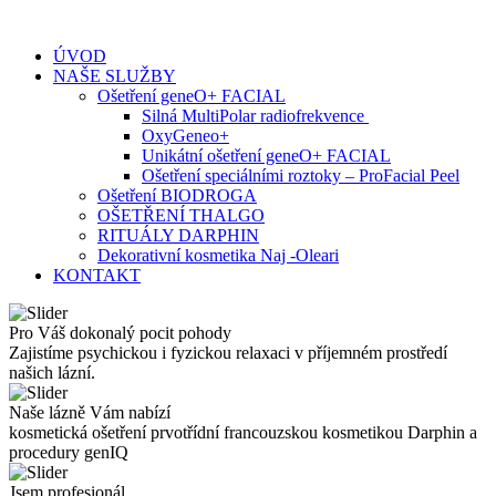
Skip
to
ÚVOD
content
NAŠE SLUŽBY
Ošetření geneO+ FACIAL
Silná MultiPolar radiofrekvence
OxyGeneo+
Unikátní ošetření geneO+ FACIAL
Ošetření speciálními roztoky – ProFacial Peel
Ošetření BIODROGA
OŠETŘENÍ THALGO
RITUÁLY DARPHIN
Dekorativní kosmetika Naj -Oleari
KONTAKT
Pro Váš dokonalý pocit pohody
Zajistíme psychickou i fyzickou relaxaci v příjemném prostředí
našich lázní.
Naše lázně Vám nabízí
kosmetická ošetření prvotřídní francouzskou kosmetikou Darphin a
procedury genIQ
Jsem profesionál