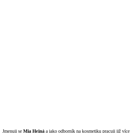
Jmenuji se
Mi
a Hejná
a jako odborník na kosmetiku pracuji již více