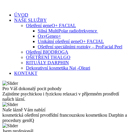
Skip
to
ÚVOD
content
NAŠE SLUŽBY
Ošetření geneO+ FACIAL
Silná MultiPolar radiofrekvence
OxyGeneo+
Unikátní ošetření geneO+ FACIAL
Ošetření speciálními roztoky – ProFacial Peel
Ošetření BIODROGA
OŠETŘENÍ THALGO
RITUÁLY DARPHIN
Dekorativní kosmetika Naj -Oleari
KONTAKT
Pro Váš dokonalý pocit pohody
Zajistíme psychickou i fyzickou relaxaci v příjemném prostředí
našich lázní.
Naše lázně Vám nabízí
kosmetická ošetření prvotřídní francouzskou kosmetikou Darphin a
procedury genIQ
Jsem profesionál