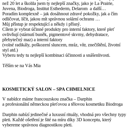
než 20 let a školila jsem ty nejlepší značky, jako je La Prairie,
Juvena, Biodroga, Institut Esthederm, Delarom a další…
Poradím komplexně – jak dosáhnout zdravé pokožky, jak a čím
odličovat, líčit, jakou mít správnou solární ochranu …
Můj přístup je respektující a někdy i přísný.
Cílem je vybrat účinné produkty pro interní faktory, které pleť
ovlivňují (stárnutí buněk, pigmentové skvrny, dehydratace,
přebytečný maz) a interní faktory
(volné radikály, poškození sluncem, mráz, vítr, znečištění, životní
styl atd.)
Vyberu tedy tu nejlepší kombinaci účinnosti a snášenlivosti.
Těším se na Vás Mia
KOSMETICKÝ SALON – SPA CHMELNICE
V nabídce máme francouzskou značka – Darphin
a profesionální německou pleťovou a tělovou kosmetiku Biodroga
Darphin nabízí jedinečné a luxusní rituály, vhodná pro všechny typy
pleti. Každé ošetření je šité na míru díky 3D konceptu, který
vybereme správnou diagnostikou pleti.