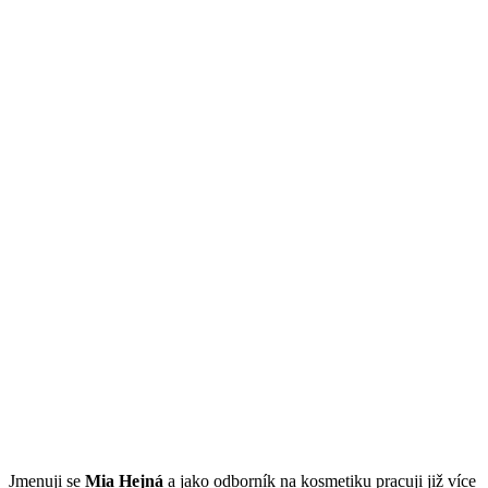
Jmenuji se
Mi
a Hejná
a jako odborník na kosmetiku pracuji již více