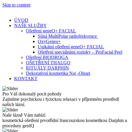
Skip to content
ÚVOD
NAŠE SLUŽBY
Ošetření geneO+ FACIAL
Silná MultiPolar radiofrekvence
OxyGeneo+
Unikátní ošetření geneO+ FACIAL
Ošetření speciálními roztoky – ProFacial Peel
Ošetření BIODROGA
OŠETŘENÍ THALGO
RITUÁLY DARPHIN
Dekorativní kosmetika Naj -Oleari
KONTAKT
Pro Váš dokonalý pocit pohody
Zajistíme psychickou i fyzickou relaxaci v příjemném prostředí
našich lázní.
Naše lázně Vám nabízí
kosmetická ošetření prvotřídní francouzskou kosmetikou Darphin a
procedury genIQ