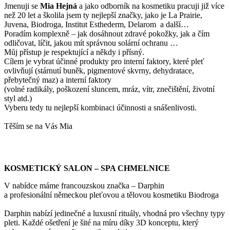
Jmenuji se
Mi
a Hejná
a jako odborník na kosmetiku pracuji již více
než 20 let a školila jsem ty nejlepší značky, jako je La Prairie,
Juvena, Biodroga, Institut Esthederm, Delarom a další…
Poradím komplexně – jak dosáhnout zdravé pokožky, jak a čím
odličovat, líčit, jakou mít správnou solární ochranu …
Můj přístup je respektující a někdy i přísný.
Cílem je vybrat účinné produkty pro interní faktory, které pleť
ovlivňují (stárnutí buněk, pigmentové skvrny, dehydratace,
přebytečný maz) a interní faktory
(volné radikály, poškození sluncem, mráz, vítr, znečištění, životní
styl atd.)
Vyberu tedy tu nejlepší kombinaci účinnosti a snášenlivosti.
Těším se na Vás Mia
KOSMETICKÝ SALON – SPA CHMELNICE
V nabídce máme francouzskou značka – Darphin
a profesionální německou pleťovou a tělovou kosmetiku Biodroga
Darphin nabízí jedinečné a luxusní rituály, vhodná pro všechny typy
pleti. Každé ošetření je šité na míru díky 3D konceptu, který