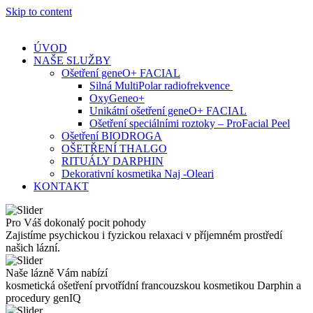
Skip to content
ÚVOD
NAŠE SLUŽBY
Ošetření geneO+ FACIAL
Silná MultiPolar radiofrekvence
OxyGeneo+
Unikátní ošetření geneO+ FACIAL
Ošetření speciálními roztoky – ProFacial Peel
Ošetření BIODROGA
OŠETŘENÍ THALGO
RITUÁLY DARPHIN
Dekorativní kosmetika Naj -Oleari
KONTAKT
Pro Váš dokonalý pocit pohody
Zajistíme psychickou i fyzickou relaxaci v příjemném prostředí
našich lázní.
Naše lázně Vám nabízí
kosmetická ošetření prvotřídní francouzskou kosmetikou Darphin a
procedury genIQ