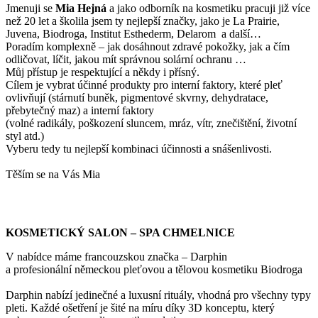
Jmenuji se
Mi
a Hejná
a jako odborník na kosmetiku pracuji již více
než 20 let a školila jsem ty nejlepší značky, jako je La Prairie,
Juvena, Biodroga, Institut Esthederm, Delarom a další…
Poradím komplexně – jak dosáhnout zdravé pokožky, jak a čím
odličovat, líčit, jakou mít správnou solární ochranu …
Můj přístup je respektující a někdy i přísný.
Cílem je vybrat účinné produkty pro interní faktory, které pleť
ovlivňují (stárnutí buněk, pigmentové skvrny, dehydratace,
přebytečný maz) a interní faktory
(volné radikály, poškození sluncem, mráz, vítr, znečištění, životní
styl atd.)
Vyberu tedy tu nejlepší kombinaci účinnosti a snášenlivosti.
Těším se na Vás Mia
KOSMETICKÝ SALON – SPA CHMELNICE
V nabídce máme francouzskou značka – Darphin
a profesionální německou pleťovou a tělovou kosmetiku Biodroga
Darphin nabízí jedinečné a luxusní rituály, vhodná pro všechny typy
pleti. Každé ošetření je šité na míru díky 3D konceptu, který