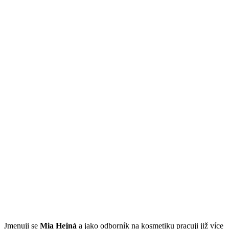
Jmenuji se
Mi
a Hejná
a jako odborník na kosmetiku pracuji již více