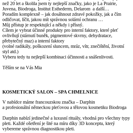
než 20 let a školila jsem ty nejlepší značky, jako je La Prairie,
Juvena, Biodroga, Institut Esthederm, Delarom a další…
Poradím komplexně – jak dosáhnout zdravé pokožky, jak a čím
odličovat, líčit, jakou mít správnou solární ochranu …
Můj přístup je respektující a někdy i přísný.
Cílem je vybrat účinné produkty pro interní faktory, které pleť
ovlivňují (stárnutí buněk, pigmentové skvrny, dehydratace,
přebytečný maz) a interní faktory
(volné radikály, poškození sluncem, mráz, vítr, znečištění, životní
styl atd.)
Vyberu tedy tu nejlepší kombinaci účinnosti a snášenlivosti.
Těším se na Vás Mia
KOSMETICKÝ SALON – SPA CHMELNICE
V nabídce máme francouzskou značka – Darphin
a profesionální německou pleťovou a tělovou kosmetiku Biodroga
Darphin nabízí jedinečné a luxusní rituály, vhodná pro všechny typy
pleti. Každé ošetření je šité na míru díky 3D konceptu, který
vybereme správnou diagnostikou pleti.