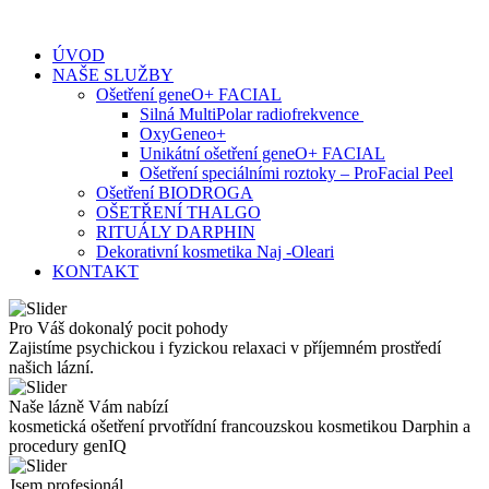
Skip
to
ÚVOD
content
NAŠE SLUŽBY
Ošetření geneO+ FACIAL
Silná MultiPolar radiofrekvence
OxyGeneo+
Unikátní ošetření geneO+ FACIAL
Ošetření speciálními roztoky – ProFacial Peel
Ošetření BIODROGA
OŠETŘENÍ THALGO
RITUÁLY DARPHIN
Dekorativní kosmetika Naj -Oleari
KONTAKT
Pro Váš dokonalý pocit pohody
Zajistíme psychickou i fyzickou relaxaci v příjemném prostředí
našich lázní.
Naše lázně Vám nabízí
kosmetická ošetření prvotřídní francouzskou kosmetikou Darphin a
procedury genIQ
Jsem profesionál