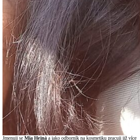
Jmenuji se
Mi
a Hejná
a jako odborník na kosmetiku pracuji již více