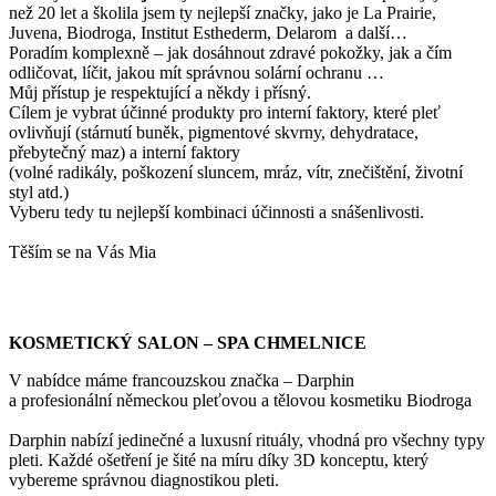
než 20 let a školila jsem ty nejlepší značky, jako je La Prairie,
Juvena, Biodroga, Institut Esthederm, Delarom a další…
Poradím komplexně – jak dosáhnout zdravé pokožky, jak a čím
odličovat, líčit, jakou mít správnou solární ochranu …
Můj přístup je respektující a někdy i přísný.
Cílem je vybrat účinné produkty pro interní faktory, které pleť
ovlivňují (stárnutí buněk, pigmentové skvrny, dehydratace,
přebytečný maz) a interní faktory
(volné radikály, poškození sluncem, mráz, vítr, znečištění, životní
styl atd.)
Vyberu tedy tu nejlepší kombinaci účinnosti a snášenlivosti.
Těším se na Vás Mia
KOSMETICKÝ SALON – SPA CHMELNICE
V nabídce máme francouzskou značka – Darphin
a profesionální německou pleťovou a tělovou kosmetiku Biodroga
Darphin nabízí jedinečné a luxusní rituály, vhodná pro všechny typy
pleti. Každé ošetření je šité na míru díky 3D konceptu, který
vybereme správnou diagnostikou pleti.