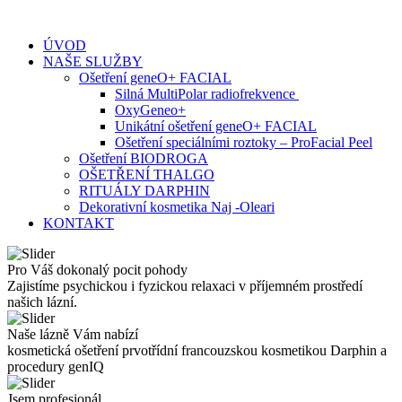
Skip
to
ÚVOD
content
NAŠE SLUŽBY
Ošetření geneO+ FACIAL
Silná MultiPolar radiofrekvence
OxyGeneo+
Unikátní ošetření geneO+ FACIAL
Ošetření speciálními roztoky – ProFacial Peel
Ošetření BIODROGA
OŠETŘENÍ THALGO
RITUÁLY DARPHIN
Dekorativní kosmetika Naj -Oleari
KONTAKT
Pro Váš dokonalý pocit pohody
Zajistíme psychickou i fyzickou relaxaci v příjemném prostředí
našich lázní.
Naše lázně Vám nabízí
kosmetická ošetření prvotřídní francouzskou kosmetikou Darphin a
procedury genIQ
Jsem profesionál