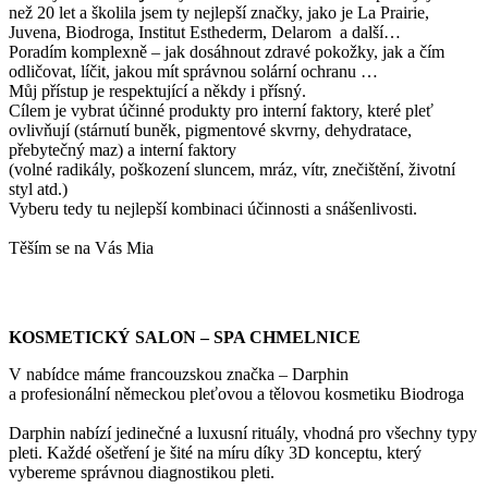
než 20 let a školila jsem ty nejlepší značky, jako je La Prairie,
Juvena, Biodroga, Institut Esthederm, Delarom a další…
Poradím komplexně – jak dosáhnout zdravé pokožky, jak a čím
odličovat, líčit, jakou mít správnou solární ochranu …
Můj přístup je respektující a někdy i přísný.
Cílem je vybrat účinné produkty pro interní faktory, které pleť
ovlivňují (stárnutí buněk, pigmentové skvrny, dehydratace,
přebytečný maz) a interní faktory
(volné radikály, poškození sluncem, mráz, vítr, znečištění, životní
styl atd.)
Vyberu tedy tu nejlepší kombinaci účinnosti a snášenlivosti.
Těším se na Vás Mia
KOSMETICKÝ SALON – SPA CHMELNICE
V nabídce máme francouzskou značka – Darphin
a profesionální německou pleťovou a tělovou kosmetiku Biodroga
Darphin nabízí jedinečné a luxusní rituály, vhodná pro všechny typy
pleti. Každé ošetření je šité na míru díky 3D konceptu, který
vybereme správnou diagnostikou pleti.