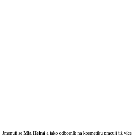
Jmenuji se
Mi
a Hejná
a jako odborník na kosmetiku pracuji již více