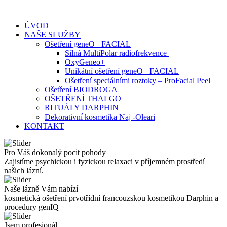
Skip
to
ÚVOD
content
NAŠE SLUŽBY
Ošetření geneO+ FACIAL
Silná MultiPolar radiofrekvence
OxyGeneo+
Unikátní ošetření geneO+ FACIAL
Ošetření speciálními roztoky – ProFacial Peel
Ošetření BIODROGA
OŠETŘENÍ THALGO
RITUÁLY DARPHIN
Dekorativní kosmetika Naj -Oleari
KONTAKT
Pro Váš dokonalý pocit pohody
Zajistíme psychickou i fyzickou relaxaci v příjemném prostředí
našich lázní.
Naše lázně Vám nabízí
kosmetická ošetření prvotřídní francouzskou kosmetikou Darphin a
procedury genIQ
Jsem profesionál