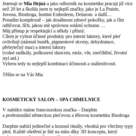
Jmenuji se
Mi
a Hejná
a jako odborník na kosmetiku pracuji již více
než 20 let a školila jsem ty nejlepší značky, jako je La Prairie,
Juvena, Biodroga, Institut Esthederm, Delarom a další…
Poradím komplexně – jak dosáhnout zdravé pokožky, jak a čím
odličovat, líčit, jakou mít správnou solární ochranu …
Můj přístup je respektující a někdy i přísný.
Cílem je vybrat účinné produkty pro interní faktory, které pleť
ovlivňují (stárnutí buněk, pigmentové skvrny, dehydratace,
přebytečný maz) a interní faktory
(volné radikály, poškození sluncem, mráz, vítr, znečištění, životní
styl atd.)
Vyberu tedy tu nejlepší kombinaci účinnosti a snášenlivosti.
Těším se na Vás Mia
KOSMETICKÝ SALON – SPA CHMELNICE
V nabídce máme francouzskou značka – Darphin
a profesionální německou pleťovou a tělovou kosmetiku Biodroga
Darphin nabízí jedinečné a luxusní rituály, vhodná pro všechny typy
pleti. Každé ošetření je šité na míru díky 3D konceptu, který