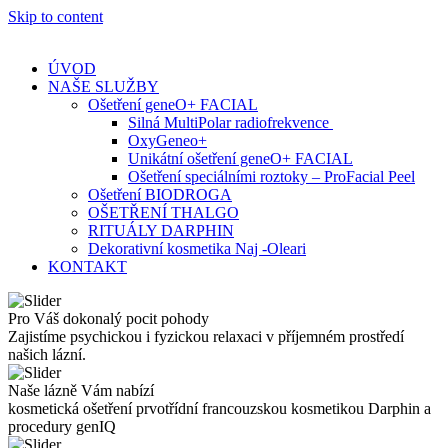
Skip to content
ÚVOD
NAŠE SLUŽBY
Ošetření geneO+ FACIAL
Silná MultiPolar radiofrekvence
OxyGeneo+
Unikátní ošetření geneO+ FACIAL
Ošetření speciálními roztoky – ProFacial Peel
Ošetření BIODROGA
OŠETŘENÍ THALGO
RITUÁLY DARPHIN
Dekorativní kosmetika Naj -Oleari
KONTAKT
Pro Váš dokonalý pocit pohody
Zajistíme psychickou i fyzickou relaxaci v příjemném prostředí
našich lázní.
Naše lázně Vám nabízí
kosmetická ošetření prvotřídní francouzskou kosmetikou Darphin a
procedury genIQ