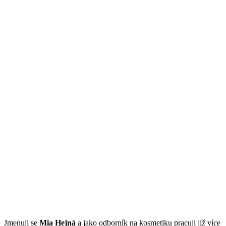
Jmenuji se
Mi
a Hejná
a jako odborník na kosmetiku pracuji již více