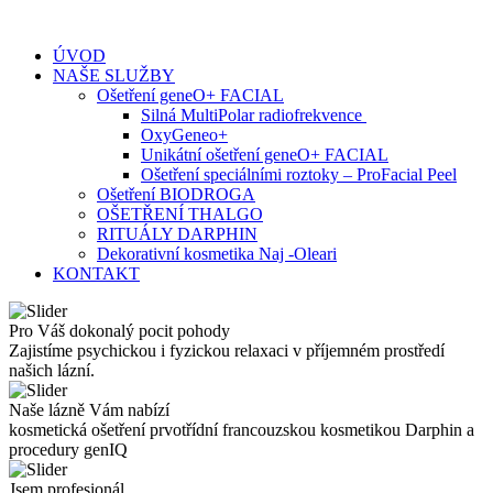
Skip
to
ÚVOD
content
NAŠE SLUŽBY
Ošetření geneO+ FACIAL
Silná MultiPolar radiofrekvence
OxyGeneo+
Unikátní ošetření geneO+ FACIAL
Ošetření speciálními roztoky – ProFacial Peel
Ošetření BIODROGA
OŠETŘENÍ THALGO
RITUÁLY DARPHIN
Dekorativní kosmetika Naj -Oleari
KONTAKT
Pro Váš dokonalý pocit pohody
Zajistíme psychickou i fyzickou relaxaci v příjemném prostředí
našich lázní.
Naše lázně Vám nabízí
kosmetická ošetření prvotřídní francouzskou kosmetikou Darphin a
procedury genIQ
Jsem profesionál