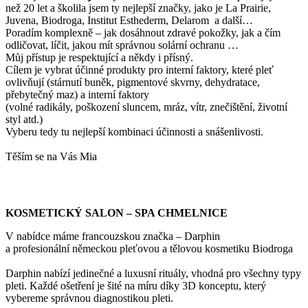
než 20 let a školila jsem ty nejlepší značky, jako je La Prairie,
Juvena, Biodroga, Institut Esthederm, Delarom a další…
Poradím komplexně – jak dosáhnout zdravé pokožky, jak a čím
odličovat, líčit, jakou mít správnou solární ochranu …
Můj přístup je respektující a někdy i přísný.
Cílem je vybrat účinné produkty pro interní faktory, které pleť
ovlivňují (stárnutí buněk, pigmentové skvrny, dehydratace,
přebytečný maz) a interní faktory
(volné radikály, poškození sluncem, mráz, vítr, znečištění, životní
styl atd.)
Vyberu tedy tu nejlepší kombinaci účinnosti a snášenlivosti.
Těším se na Vás Mia
KOSMETICKÝ SALON – SPA CHMELNICE
V nabídce máme francouzskou značka – Darphin
a profesionální německou pleťovou a tělovou kosmetiku Biodroga
Darphin nabízí jedinečné a luxusní rituály, vhodná pro všechny typy
pleti. Každé ošetření je šité na míru díky 3D konceptu, který
vybereme správnou diagnostikou pleti.