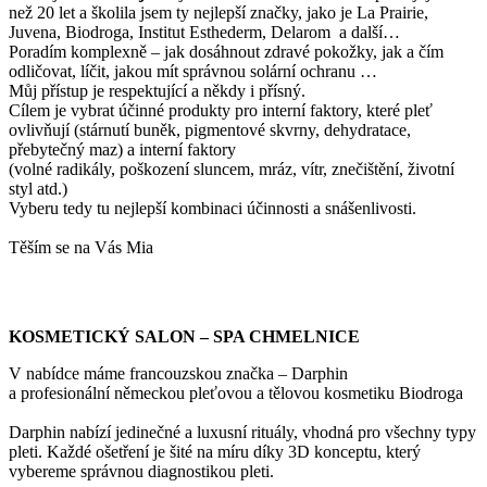
než 20 let a školila jsem ty nejlepší značky, jako je La Prairie,
Juvena, Biodroga, Institut Esthederm, Delarom a další…
Poradím komplexně – jak dosáhnout zdravé pokožky, jak a čím
odličovat, líčit, jakou mít správnou solární ochranu …
Můj přístup je respektující a někdy i přísný.
Cílem je vybrat účinné produkty pro interní faktory, které pleť
ovlivňují (stárnutí buněk, pigmentové skvrny, dehydratace,
přebytečný maz) a interní faktory
(volné radikály, poškození sluncem, mráz, vítr, znečištění, životní
styl atd.)
Vyberu tedy tu nejlepší kombinaci účinnosti a snášenlivosti.
Těším se na Vás Mia
KOSMETICKÝ SALON – SPA CHMELNICE
V nabídce máme francouzskou značka – Darphin
a profesionální německou pleťovou a tělovou kosmetiku Biodroga
Darphin nabízí jedinečné a luxusní rituály, vhodná pro všechny typy
pleti. Každé ošetření je šité na míru díky 3D konceptu, který
vybereme správnou diagnostikou pleti.