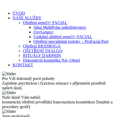
Skip
to
ÚVOD
content
NAŠE SLUŽBY
Ošetření geneO+ FACIAL
Silná MultiPolar radiofrekvence
OxyGeneo+
Unikátní ošetření geneO+ FACIAL
Ošetření speciálními roztoky – ProFacial Peel
Ošetření BIODROGA
OŠETŘENÍ THALGO
RITUÁLY DARPHIN
Dekorativní kosmetika Naj -Oleari
KONTAKT
Pro Váš dokonalý pocit pohody
Zajistíme psychickou i fyzickou relaxaci v příjemném prostředí
našich lázní.
Naše lázně Vám nabízí
kosmetická ošetření prvotřídní francouzskou kosmetikou Darphin a
procedury genIQ
Jsem profesionál