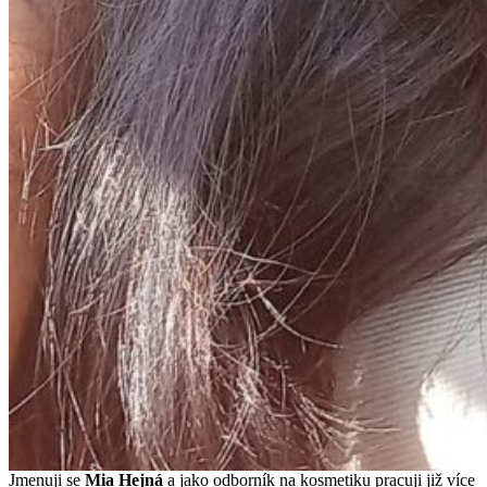
Jmenuji se
Mi
a Hejná
a jako odborník na kosmetiku pracuji již více