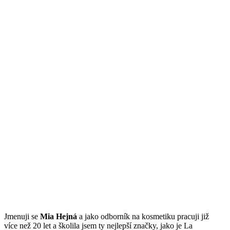
Jmenuji se
Mi
a Hejná
a jako odborník na kosmetiku pracuji již
více než 20 let a školila jsem ty nejlepší značky, jako je La