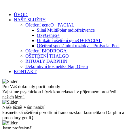
Skip
to
ÚVOD
content
NAŠE SLUŽBY
Ošetření geneO+ FACIAL
Silná MultiPolar radiofrekvence
OxyGeneo+
Unikátní ošetření geneO+ FACIAL
Ošetření speciálními roztoky – ProFacial Peel
Ošetření BIODROGA
OŠETŘENÍ THALGO
RITUÁLY DARPHIN
Dekorativní kosmetika Naj -Oleari
KONTAKT
Pro Váš dokonalý pocit pohody
Zajistíme psychickou i fyzickou relaxaci v příjemném prostředí
našich lázní.
Naše lázně Vám nabízí
kosmetická ošetření prvotřídní francouzskou kosmetikou Darphin a
procedury genIQ
Jsem profesionál