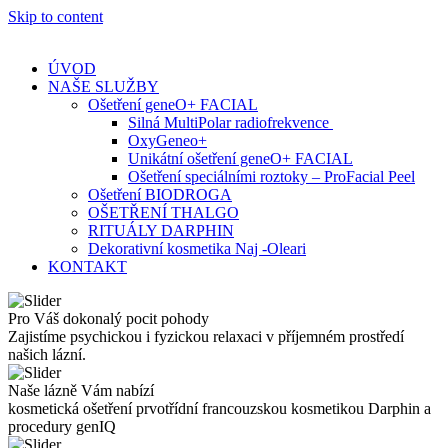
Skip to content
ÚVOD
NAŠE SLUŽBY
Ošetření geneO+ FACIAL
Silná MultiPolar radiofrekvence
OxyGeneo+
Unikátní ošetření geneO+ FACIAL
Ošetření speciálními roztoky – ProFacial Peel
Ošetření BIODROGA
OŠETŘENÍ THALGO
RITUÁLY DARPHIN
Dekorativní kosmetika Naj -Oleari
KONTAKT
Pro Váš dokonalý pocit pohody
Zajistíme psychickou i fyzickou relaxaci v příjemném prostředí
našich lázní.
Naše lázně Vám nabízí
kosmetická ošetření prvotřídní francouzskou kosmetikou Darphin a
procedury genIQ