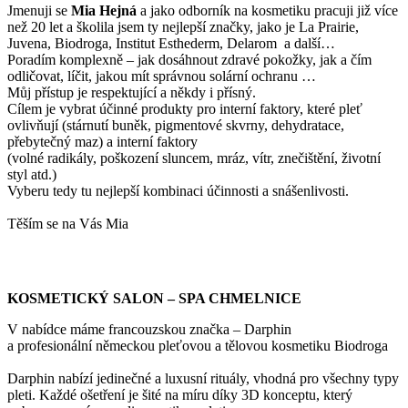
Jmenuji se
Mi
a Hejná
a jako odborník na kosmetiku pracuji již více
než 20 let a školila jsem ty nejlepší značky, jako je La Prairie,
Juvena, Biodroga, Institut Esthederm, Delarom a další…
Poradím komplexně – jak dosáhnout zdravé pokožky, jak a čím
odličovat, líčit, jakou mít správnou solární ochranu …
Můj přístup je respektující a někdy i přísný.
Cílem je vybrat účinné produkty pro interní faktory, které pleť
ovlivňují (stárnutí buněk, pigmentové skvrny, dehydratace,
přebytečný maz) a interní faktory
(volné radikály, poškození sluncem, mráz, vítr, znečištění, životní
styl atd.)
Vyberu tedy tu nejlepší kombinaci účinnosti a snášenlivosti.
Těším se na Vás Mia
KOSMETICKÝ SALON – SPA CHMELNICE
V nabídce máme francouzskou značka – Darphin
a profesionální německou pleťovou a tělovou kosmetiku Biodroga
Darphin nabízí jedinečné a luxusní rituály, vhodná pro všechny typy
pleti. Každé ošetření je šité na míru díky 3D konceptu, který