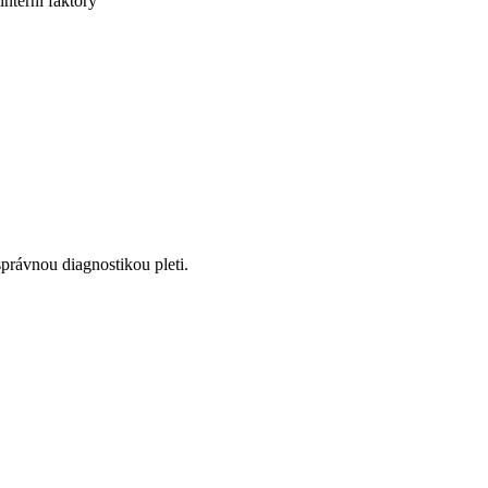
interní faktory
správnou diagnostikou pleti.