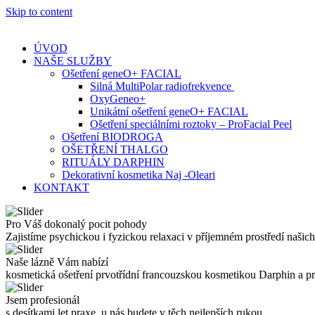
Skip to content
ÚVOD
NAŠE SLUŽBY
Ošetření geneO+ FACIAL
Silná MultiPolar radiofrekvence
OxyGeneo+
Unikátní ošetření geneO+ FACIAL
Ošetření speciálními roztoky – ProFacial Peel
Ošetření BIODROGA
OŠETŘENÍ THALGO
RITUÁLY DARPHIN
Dekorativní kosmetika Naj -Oleari
KONTAKT
Pro Váš dokonalý pocit pohody
Zajistíme psychickou i fyzickou relaxaci v příjemném prostředí našich
Naše lázně Vám nabízí
kosmetická ošetření prvotřídní francouzskou kosmetikou Darphin a 
Jsem profesionál
s desítkami let praxe, u nás budete v těch nejlepších rukou.