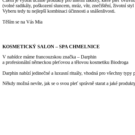
Cílem je vybrat účinné produkty pro interní faktory, které pleť ovliv
(volné radikály, poškození sluncem, mráz, vítr, znečištění, životní styl 
Vyberu tedy tu nejlepší kombinaci účinnosti a snášenlivosti.
Těším se na Vás Mia
KOSMETICKÝ SALON – SPA CHMELNICE
V nabídce máme francouzskou značka – Darphin
a profesionální německou pleťovou a tělovou kosmetiku Biodroga
Darphin nabízí jedinečné a luxusní rituály, vhodná pro všechny typy p
Někdy možná nevíte, jak se o svou pleť správně starat a jaké produkty