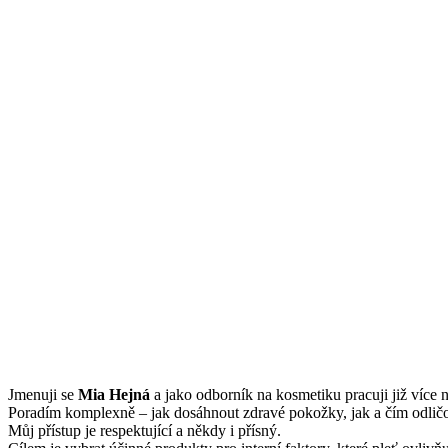
Jmenuji se
Mi
a Hejná
a jako odborník na kosmetiku pracuji již více n
Poradím komplexně – jak dosáhnout zdravé pokožky, jak a čím odličov
Můj přístup je respektující a někdy i přísný.