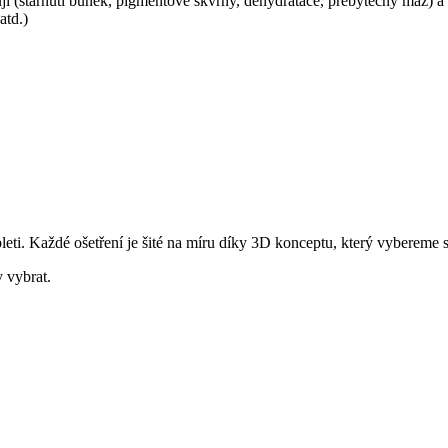
ňují (stárnutí buněk, pigmentové skvrny, dehydratace, přebytečný maz) a 
atd.)
leti. Každé ošetření je šité na míru díky 3D konceptu, který vybereme 
 vybrat.