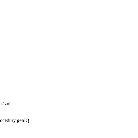
 lázní.
procedury genIQ