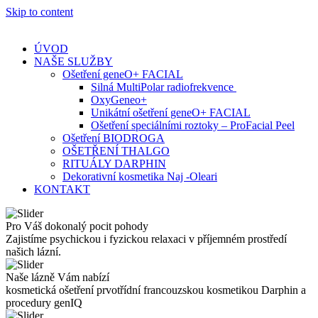
Skip to content
ÚVOD
NAŠE SLUŽBY
Ošetření geneO+ FACIAL
Silná MultiPolar radiofrekvence
OxyGeneo+
Unikátní ošetření geneO+ FACIAL
Ošetření speciálními roztoky – ProFacial Peel
Ošetření BIODROGA
OŠETŘENÍ THALGO
RITUÁLY DARPHIN
Dekorativní kosmetika Naj -Oleari
KONTAKT
Pro Váš dokonalý pocit pohody
Zajistíme psychickou i fyzickou relaxaci v příjemném prostředí
našich lázní.
Naše lázně Vám nabízí
kosmetická ošetření prvotřídní francouzskou kosmetikou Darphin a
procedury genIQ