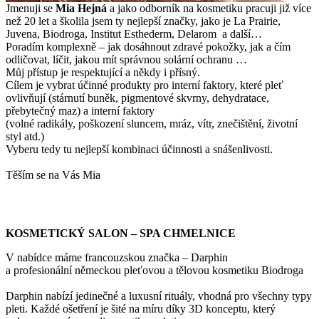
Jmenuji se
Mi
a Hejná
a jako odborník na kosmetiku pracuji již více
než 20 let a školila jsem ty nejlepší značky, jako je La Prairie,
Juvena, Biodroga, Institut Esthederm, Delarom a další…
Poradím komplexně – jak dosáhnout zdravé pokožky, jak a čím
odličovat, líčit, jakou mít správnou solární ochranu …
Můj přístup je respektující a někdy i přísný.
Cílem je vybrat účinné produkty pro interní faktory, které pleť
ovlivňují (stárnutí buněk, pigmentové skvrny, dehydratace,
přebytečný maz) a interní faktory
(volné radikály, poškození sluncem, mráz, vítr, znečištění, životní
styl atd.)
Vyberu tedy tu nejlepší kombinaci účinnosti a snášenlivosti.
Těším se na Vás Mia
KOSMETICKÝ SALON – SPA CHMELNICE
V nabídce máme francouzskou značka – Darphin
a profesionální německou pleťovou a tělovou kosmetiku Biodroga
Darphin nabízí jedinečné a luxusní rituály, vhodná pro všechny typy
pleti. Každé ošetření je šité na míru díky 3D konceptu, který