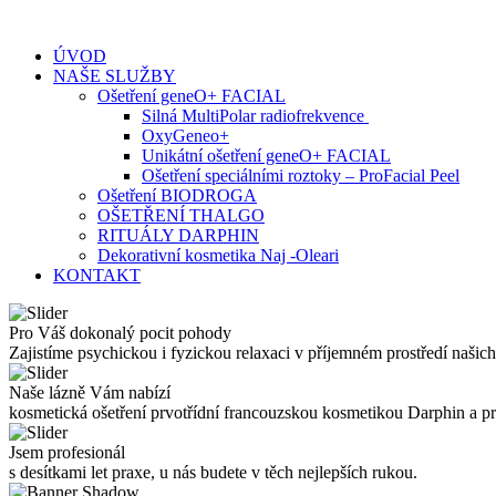
Skip
to
ÚVOD
content
NAŠE SLUŽBY
Ošetření geneO+ FACIAL
Silná MultiPolar radiofrekvence
OxyGeneo+
Unikátní ošetření geneO+ FACIAL
Ošetření speciálními roztoky – ProFacial Peel
Ošetření BIODROGA
OŠETŘENÍ THALGO
RITUÁLY DARPHIN
Dekorativní kosmetika Naj -Oleari
KONTAKT
Pro Váš dokonalý pocit pohody
Zajistíme psychickou i fyzickou relaxaci v příjemném prostředí našich
Naše lázně Vám nabízí
kosmetická ošetření prvotřídní francouzskou kosmetikou Darphin a 
Jsem profesionál
s desítkami let praxe, u nás budete v těch nejlepších rukou.