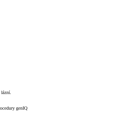
 lázní.
procedury genIQ