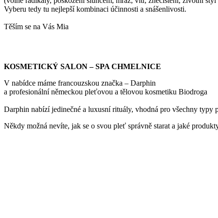
(volné radikály, poškození sluncem, mráz, vítr, znečištění, životní styl 
Vyberu tedy tu nejlepší kombinaci účinnosti a snášenlivosti.
Těším se na Vás Mia
KOSMETICKÝ SALON – SPA CHMELNICE
V nabídce máme francouzskou značka – Darphin
a profesionální německou pleťovou a tělovou kosmetiku Biodroga
Darphin nabízí jedinečné a luxusní rituály, vhodná pro všechny typy p
Někdy možná nevíte, jak se o svou pleť správně starat a jaké produkty