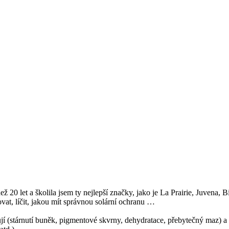
ež 20 let a školila jsem ty nejlepší značky, jako je La Prairie, Juvena
at, líčit, jakou mít správnou solární ochranu …
ňují (stárnutí buněk, pigmentové skvrny, dehydratace, přebytečný maz) a 