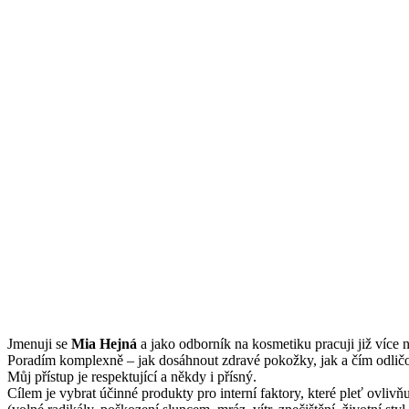
Jmenuji se
Mi
a Hejná
a jako odborník na kosmetiku pracuji již více n
Poradím komplexně – jak dosáhnout zdravé pokožky, jak a čím odličov
Můj přístup je respektující a někdy i přísný.
Cílem je vybrat účinné produkty pro interní faktory, které pleť ovliv