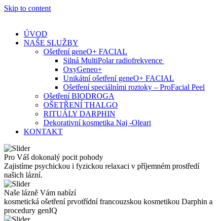
Skip to content
ÚVOD
NAŠE SLUŽBY
Ošetření geneO+ FACIAL
Silná MultiPolar radiofrekvence
OxyGeneo+
Unikátní ošetření geneO+ FACIAL
Ošetření speciálními roztoky – ProFacial Peel
Ošetření BIODROGA
OŠETŘENÍ THALGO
RITUÁLY DARPHIN
Dekorativní kosmetika Naj -Oleari
KONTAKT
Pro Váš dokonalý pocit pohody
Zajistíme psychickou i fyzickou relaxaci v příjemném prostředí
našich lázní.
Naše lázně Vám nabízí
kosmetická ošetření prvotřídní francouzskou kosmetikou Darphin a
procedury genIQ