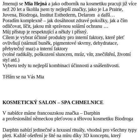
Jmenuji se
Mi
a Hejná
a jako odborník na kosmetiku pracuji již více
než 20 let a školila jsem ty nejlepší značky, jako je La Prairie,
Juvena, Biodroga, Institut Esthederm, Delarom a další…
Poradím komplexně – jak dosáhnout zdravé pokožky, jak a čím
odličovat, líčit, jakou mít správnou solární ochranu …
Můj přístup je respektující a někdy i přísný.
Cílem je vybrat účinné produkty pro interní faktory, které pleť
ovlivňují (stárnutí buněk, pigmentové skvrny, dehydratace,
přebytečný maz) a interní faktory
(volné radikály, poškození sluncem, mráz, vítr, znečištění, životní
styl atd.)
Vyberu tedy tu nejlepší kombinaci účinnosti a snášenlivosti.
Těším se na Vás Mia
KOSMETICKÝ SALON – SPA CHMELNICE
V nabídce máme francouzskou značka – Darphin
a profesionální německou pleťovou a tělovou kosmetiku Biodroga
Darphin nabízí jedinečné a luxusní rituály, vhodná pro všechny typy
pleti. Každé ošetření je šité na míru díky 3D konceptu, který