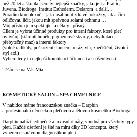
než 20 let a školila jsem ty nejlepší značky, jako je La Prairie,
Juvena, Biodroga, Institut Esthederm, Delarom a další…
Poradím komplexně – jak dosáhnout zdravé pokožky, jak a čím
odličovat, líčit, jakou mít správnou solární ochranu …
Můj přístup je respektující a někdy i přísný.
Cílem je vybrat účinné produkty pro interní faktory, které pleť
ovlivňují (stárnutí buněk, pigmentové skvrny, dehydratace,
přebytečný maz) a interní faktory
(volné radikály, poškození sluncem, mráz, vítr, znečištění, životní
styl atd.)
Vyberu tedy tu nejlepší kombinaci účinnosti a snášenlivosti.
Těším se na Vás Mia
KOSMETICKÝ SALON – SPA CHMELNICE
V nabídce máme francouzskou značka – Darphin
a profesionální německou pleťovou a tělovou kosmetiku Biodroga
Darphin nabízí jedinečné a luxusní rituály, vhodná pro všechny typy
pleti. Každé ošetření je šité na míru díky 3D konceptu, který
vybereme správnou diagnostikou pleti.