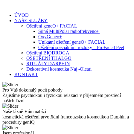
Skip
to
ÚVOD
content
NAŠE SLUŽBY
Ošetření geneO+ FACIAL
Silná MultiPolar radiofrekvence
OxyGeneo+
Unikátní ošetření geneO+ FACIAL
Ošetření speciálními roztoky – ProFacial Peel
Ošetření BIODROGA
OŠETŘENÍ THALGO
RITUÁLY DARPHIN
Dekorativní kosmetika Naj -Oleari
KONTAKT
Pro Váš dokonalý pocit pohody
Zajistíme psychickou i fyzickou relaxaci v příjemném prostředí
našich lázní.
Naše lázně Vám nabízí
kosmetická ošetření prvotřídní francouzskou kosmetikou Darphin a
procedury genIQ
Jsem profesionál