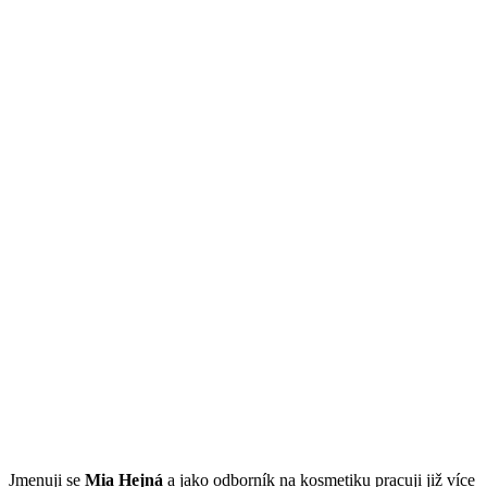
Jmenuji se
Mi
a Hejná
a jako odborník na kosmetiku pracuji již více