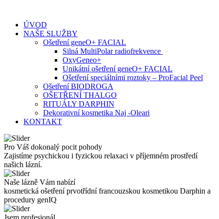
Skip
to
ÚVOD
content
NAŠE SLUŽBY
Ošetření geneO+ FACIAL
Silná MultiPolar radiofrekvence
OxyGeneo+
Unikátní ošetření geneO+ FACIAL
Ošetření speciálními roztoky – ProFacial Peel
Ošetření BIODROGA
OŠETŘENÍ THALGO
RITUÁLY DARPHIN
Dekorativní kosmetika Naj -Oleari
KONTAKT
Pro Váš dokonalý pocit pohody
Zajistíme psychickou i fyzickou relaxaci v příjemném prostředí
našich lázní.
Naše lázně Vám nabízí
kosmetická ošetření prvotřídní francouzskou kosmetikou Darphin a
procedury genIQ
Jsem profesionál