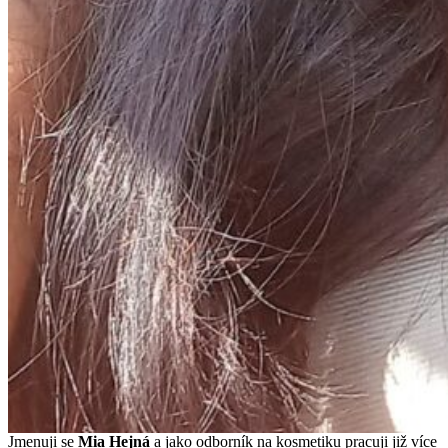
Jmenuji se
Mi
a Hejná
a jako odborník na kosmetiku pracuji již více