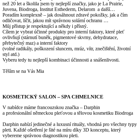
než 20 let a školila jsem ty nejlepší značky, jako je La Prairie,
Juvena, Biodroga, Institut Esthederm, Delarom a další…
Poradím komplexně – jak dosáhnout zdravé pokožky, jak a čím
odličovat, líčit, jakou mít správnou solární ochranu …
Můj přístup je respektující a někdy i přísný.
Cílem je vybrat účinné produkty pro interní faktory, které pleť
ovlivňují (stárnutí buněk, pigmentové skvrny, dehydratace,
přebytečný maz) a interní faktory
(volné radikály, poškození sluncem, mráz, vítr, znečištění, životní
styl atd.)
Vyberu tedy tu nejlepší kombinaci účinnosti a snášenlivosti.
Těším se na Vás Mia
KOSMETICKÝ SALON – SPA CHMELNICE
V nabídce máme francouzskou značka – Darphin
a profesionální německou pleťovou a tělovou kosmetiku Biodroga
Darphin nabízí jedinečné a luxusní rituály, vhodná pro všechny typy
pleti. Každé ošetření je šité na míru díky 3D konceptu, který
vybereme správnou diagnostikou pleti.