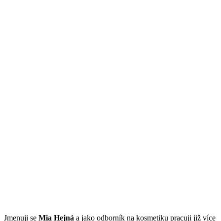
Jmenuji se
Mi
a Hejná
a jako odborník na kosmetiku pracuji již více