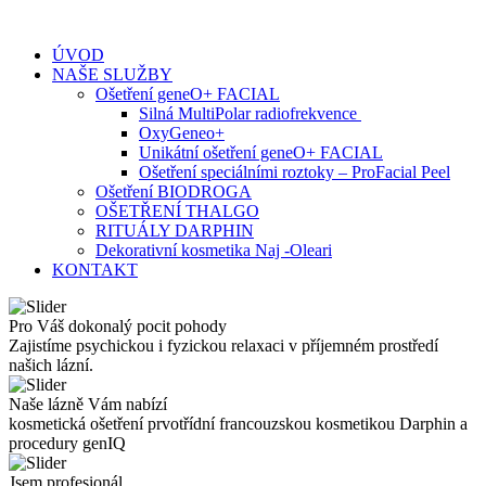
Skip
to
ÚVOD
content
NAŠE SLUŽBY
Ošetření geneO+ FACIAL
Silná MultiPolar radiofrekvence
OxyGeneo+
Unikátní ošetření geneO+ FACIAL
Ošetření speciálními roztoky – ProFacial Peel
Ošetření BIODROGA
OŠETŘENÍ THALGO
RITUÁLY DARPHIN
Dekorativní kosmetika Naj -Oleari
KONTAKT
Pro Váš dokonalý pocit pohody
Zajistíme psychickou i fyzickou relaxaci v příjemném prostředí
našich lázní.
Naše lázně Vám nabízí
kosmetická ošetření prvotřídní francouzskou kosmetikou Darphin a
procedury genIQ
Jsem profesionál