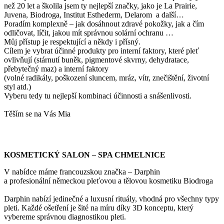
než 20 let a školila jsem ty nejlepší značky, jako je La Prairie,
Juvena, Biodroga, Institut Esthederm, Delarom a další…
Poradím komplexně – jak dosáhnout zdravé pokožky, jak a čím
odličovat, líčit, jakou mít správnou solární ochranu …
Můj přístup je respektující a někdy i přísný.
Cílem je vybrat účinné produkty pro interní faktory, které pleť
ovlivňují (stárnutí buněk, pigmentové skvrny, dehydratace,
přebytečný maz) a interní faktory
(volné radikály, poškození sluncem, mráz, vítr, znečištění, životní
styl atd.)
Vyberu tedy tu nejlepší kombinaci účinnosti a snášenlivosti.
Těším se na Vás Mia
KOSMETICKÝ SALON – SPA CHMELNICE
V nabídce máme francouzskou značka – Darphin
a profesionální německou pleťovou a tělovou kosmetiku Biodroga
Darphin nabízí jedinečné a luxusní rituály, vhodná pro všechny typy
pleti. Každé ošetření je šité na míru díky 3D konceptu, který
vybereme správnou diagnostikou pleti.