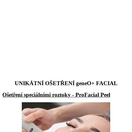
UNIKÁTNÍ OŠETŘENÍ geneO+ FACIAL
Ošetření speciálními roztoky - ProFacial Peel