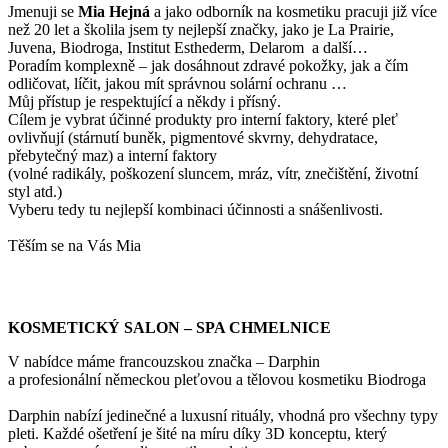
Jmenuji se
Mi
a Hejná
a jako odborník na kosmetiku pracuji již více
než 20 let a školila jsem ty nejlepší značky, jako je La Prairie,
Juvena, Biodroga, Institut Esthederm, Delarom a další…
Poradím komplexně – jak dosáhnout zdravé pokožky, jak a čím
odličovat, líčit, jakou mít správnou solární ochranu …
Můj přístup je respektující a někdy i přísný.
Cílem je vybrat účinné produkty pro interní faktory, které pleť
ovlivňují (stárnutí buněk, pigmentové skvrny, dehydratace,
přebytečný maz) a interní faktory
(volné radikály, poškození sluncem, mráz, vítr, znečištění, životní
styl atd.)
Vyberu tedy tu nejlepší kombinaci účinnosti a snášenlivosti.
Těším se na Vás Mia
KOSMETICKÝ SALON – SPA CHMELNICE
V nabídce máme francouzskou značka – Darphin
a profesionální německou pleťovou a tělovou kosmetiku Biodroga
Darphin nabízí jedinečné a luxusní rituály, vhodná pro všechny typy
pleti. Každé ošetření je šité na míru díky 3D konceptu, který