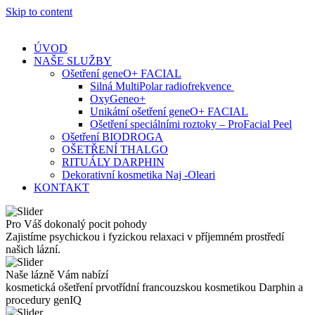
Skip to content
ÚVOD
NAŠE SLUŽBY
Ošetření geneO+ FACIAL
Silná MultiPolar radiofrekvence
OxyGeneo+
Unikátní ošetření geneO+ FACIAL
Ošetření speciálními roztoky – ProFacial Peel
Ošetření BIODROGA
OŠETŘENÍ THALGO
RITUÁLY DARPHIN
Dekorativní kosmetika Naj -Oleari
KONTAKT
Pro Váš dokonalý pocit pohody
Zajistíme psychickou i fyzickou relaxaci v příjemném prostředí
našich lázní.
Naše lázně Vám nabízí
kosmetická ošetření prvotřídní francouzskou kosmetikou Darphin a
procedury genIQ